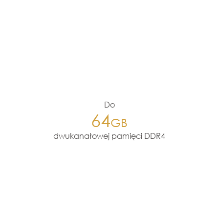
Do
64
GB
dwukanałowej pamięci DDR4