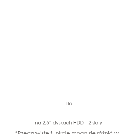
Do
na 2,5” dyskach HDD – 2 sloty
*Rzeczywiste funkcje mogą się różnić w