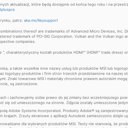
ych aktualizacji, które będą dostępne od końca tego roku i na przestr
tpluspcs
 rynku, patrz:
aka.ms/Keysupport
binations thereof are trademarks of Advanced Micro Devices, Inc. Dir
egistered trademark of PCI-SIG Corporation. Vulkan and the Vulkan logo
espective companies.
ce ”, charakterystyczny kształt produktów HDMI™ (HDMI™ trade dress) 
moka, a także wszelkie inne nazwy usług lub produktów MSI lub logotyp
 logotypy produktów i firm stron trzecich przedstawione na naszej str
wymi. Znaki towarowe MSI i materiały chronione prawem autorskim mog
ncie, są zastrzeżone.
nach i zachowujemy sobie prawo do jej zmiany bez wcześniejszego powi
ić się od umieszczonego na stronie. Zdjęcia zostały umieszczone jedy
godą Adobe Systems Incorporated. Produkty Adobe® są zarejestrowan
 krajach. Zrzuty ekranowe z aplikacji Autodesk zamieszczono dzięki up
rowadzane dla wybranych produktów MSI. Testy nie stanowią, że pro