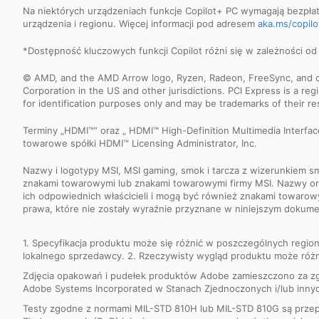
Na niektórych urządzeniach funkcje Copilot+ PC wymagają bezpłatn
urządzenia i regionu. Więcej informacji pod adresem
aka.ms/copilo
*Dostępność kluczowych funkcji Copilot różni się w zależności od
© AMD, and the AMD Arrow logo, Ryzen, Radeon, FreeSync, and com
Corporation in the US and other jurisdictions. PCI Express is a r
for identification purposes only and may be trademarks of their r
Terminy „HDMI™” oraz „ HDMI™ High-Definition Multimedia Interfa
towarowe spółki HDMI™ Licensing Administrator, Inc.
Nazwy i logotypy MSI, MSI gaming, smok i tarcza z wizerunkiem s
znakami towarowymi lub znakami towarowymi firmy MSI. Nazwy oraz
ich odpowiednich właścicieli i mogą być również znakami towaro
prawa, które nie zostały wyraźnie przyznane w niniejszym dokume
1. Specyfikacja produktu może się różnić w poszczególnych regio
lokalnego sprzedawcy. 2. Rzeczywisty wygląd produktu może różn
Zdjęcia opakowań i pudełek produktów Adobe zamieszczono za z
Adobe Systems Incorporated w Stanach Zjednoczonych i/lub innych
Testy zgodne z normami MIL-STD 810H lub MIL-STD 810G są przep