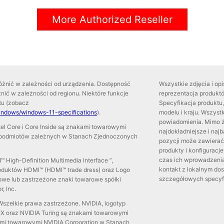
More Authorized Reseller
różnić w zależności od urządzenia. Dostępność
Wszystkie zdjęcia i op
óżnić w zależności od regionu. Niektóre funkcje
reprezentacja produkt
tu (zobacz
Specyfikacja produktu,
indows/windows-11-specifications
).
modelu i kraju. Wszyst
powiadomienia. Mimo ż
, Intel Core i Core Inside są znakami towarowymi
najdokładniejsze i naj
jej podmiotów zależnych w Stanach Zjednoczonych
pozycji może zawierać 
produkty i konfiguracj
czas ich wprowadzenia
 High-Definition Multimedia Interface ”,
kontakt z lokalnym dos
roduktów HDMI™ (HDMI™ trade dress) oraz Logo
szczegółowych specyfi
we lub zastrzeżone znaki towarowe spółki
, Inc.
Wszelkie prawa zastrzeżone. NVIDIA, logotyp
X oraz NVIDIA Turing są znakami towarowymi
ami towarowymi NVIDIA Corporation w Stanach