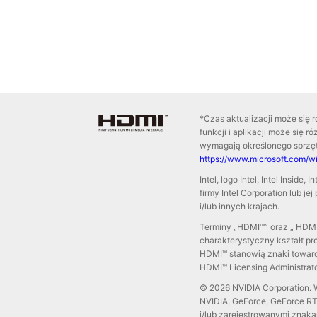
*Czas aktualizacji może się 
funkcji i aplikacji może się r
wymagają określonego sprzę
https://www.microsoft.com/w
Intel, logo Intel, Intel Inside
firmy Intel Corporation lub 
i/lub innych krajach.
Terminy „HDMI™” oraz „ HDMI™
charakterystyczny kształt p
HDMI™ stanowią znaki towaro
HDMI™ Licensing Administrator
© 2026 NVIDIA Corporation. 
NVIDIA, GeForce, GeForce RT
i/lub zarejestrowanymi znak