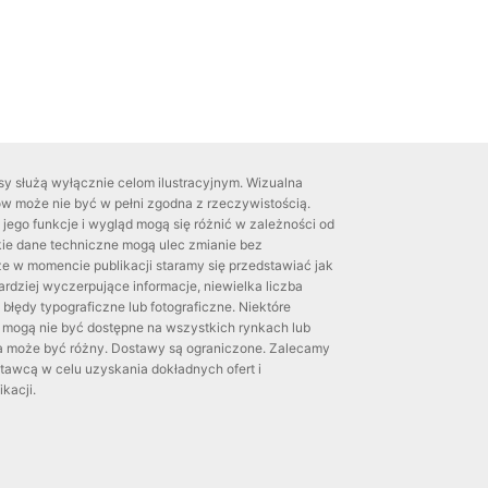
isy służą wyłącznie celom ilustracyjnym. Wizualna
ów może nie być w pełni zgodna z rzeczywistością.
 jego funkcje i wygląd mogą się różnić w zależności od
kie dane techniczne mogą ulec zmianie bez
e w momencie publikacji staramy się przedstawiać jak
bardziej wyczerpujące informacje, niewielka liczba
błędy typograficzne lub fotograficzne. Niektóre
e mogą nie być dostępne na wszystkich rynkach lub
 może być różny. Dostawy są ograniczone. Zalecamy
tawcą w celu uzyskania dokładnych ofert i
kacji.