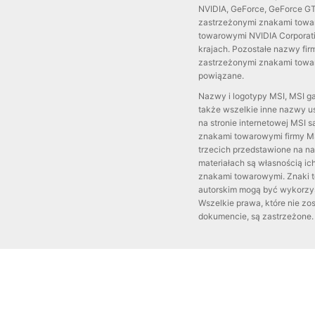
NVIDIA, GeForce, GeForce G
zastrzeżonymi znakami towar
towarowymi NVIDIA Corporat
krajach. Pozostałe nazwy fi
zastrzeżonymi znakami towar
powiązane.
Nazwy i logotypy MSI, MSI ga
także wszelkie inne nazwy u
na stronie internetowej MSI
znakami towarowymi firmy MSI
trzecich przedstawione na na
materiałach są własnością ic
znakami towarowymi. Znaki t
autorskim mogą być wykorzy
Wszelkie prawa, które nie zo
dokumencie, są zastrzeżone.