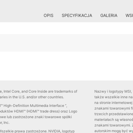
OPIS
SPECYFIKACJA
GALERIA
WSP
side, Intel Core, and Core Inside are trademarks of
Nazwy i logotypy MSI, 
iaries in the U.S. and/or other countries.
także wszelkie inne n
na stronie internetow
 High-Definition Multimedia Interface ”,
znakami towarowymi fir
roduktów HDMI™ (HDMI™ trade dress) oraz Logo
trzecich przedstawione
we lub zastrzeżone znaki towarowe spółki
materiałach są własnoś
, Inc.
znakami towarowymi. Z
autorskim mogą być w
Wszelkie prawa zastrzeżone. NVIDIA, logotyp