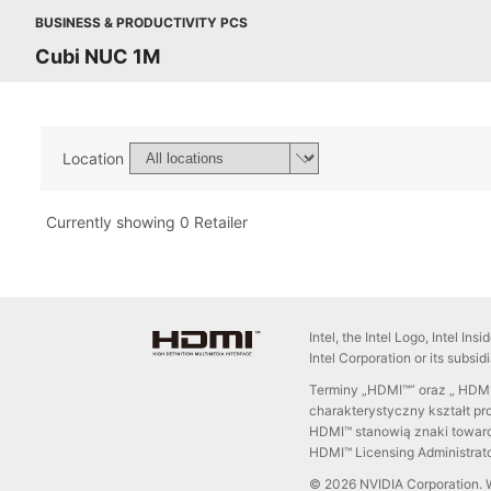
BUSINESS & PRODUCTIVITY PCS
Cubi NUC 1M
Location
Currently showing 0 Retailer
Intel, the Intel Logo, Intel In
Intel Corporation or its subsid
Terminy „HDMI™” oraz „ HDMI™
charakterystyczny kształt p
HDMI™ stanowią znaki towaro
HDMI™ Licensing Administrator
© 2026 NVIDIA Corporation. 