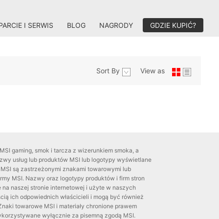
ARCIE I SERWIS
BLOG
NAGRODY
GDZIE KUPIĆ?
Sort By
View as
MSI gaming, smok i tarcza z wizerunkiem smoka, a
azwy usług lub produktów MSI lub logotypy wyświetlane
ej MSI są zastrzeżonymi znakami towarowymi lub
my MSI. Nazwy oraz logotypy produktów i firm stron
 na naszej stronie internetowej i użyte w naszych
cią ich odpowiednich właścicieli i mogą być również
naki towarowe MSI i materiały chronione prawem
ykorzystywane wyłącznie za pisemną zgodą MSI.