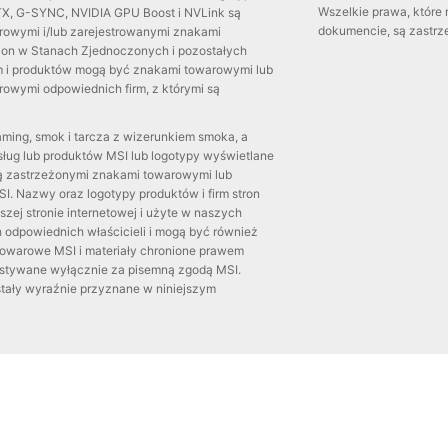
Wszelkie prawa, które 
TX, G-SYNC, NVIDIA GPU Boost i NVLink są
dokumencie, są zastrz
owymi i/lub zarejestrowanymi znakami
ion w Stanach Zjednoczonych i pozostałych
rm i produktów mogą być znakami towarowymi lub
owymi odpowiednich firm, z którymi są
ming, smok i tarcza z wizerunkiem smoka, a
sług lub produktów MSI lub logotypy wyświetlane
 są zastrzeżonymi znakami towarowymi lub
. Nazwy oraz logotypy produktów i firm stron
szej stronie internetowej i użyte w naszych
h odpowiednich właścicieli i mogą być również
owarowe MSI i materiały chronione prawem
stywane wyłącznie za pisemną zgodą MSI.
stały wyraźnie przyznane w niniejszym