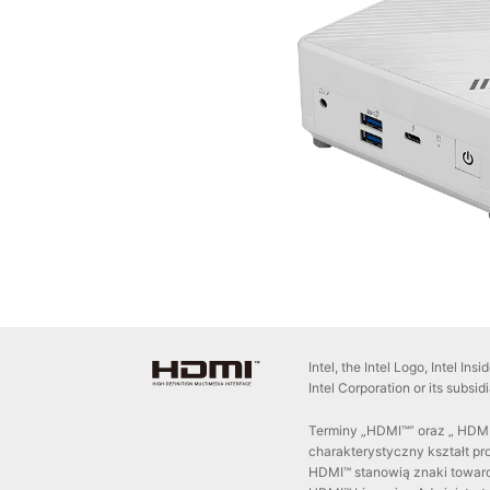
Intel, the Intel Logo, Intel In
Intel Corporation or its subsid
Terminy „HDMI™” oraz „ HDMI™
charakterystyczny kształt p
HDMI™ stanowią znaki towaro