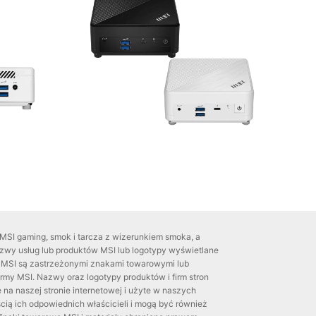
MSI gaming, smok i tarcza z wizerunkiem smoka, a
azwy usług lub produktów MSI lub logotypy wyświetlane
ej MSI są zastrzeżonymi znakami towarowymi lub
my MSI. Nazwy oraz logotypy produktów i firm stron
 na naszej stronie internetowej i użyte w naszych
cią ich odpowiednich właścicieli i mogą być również