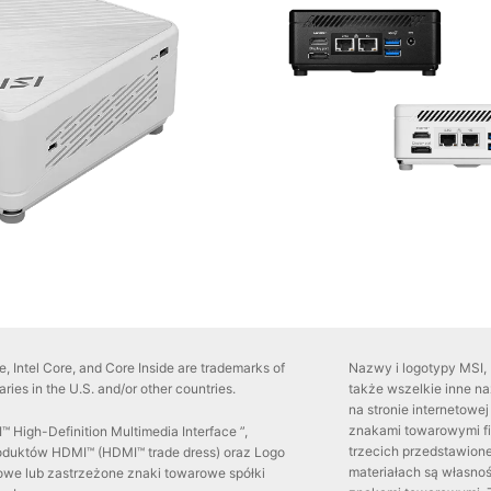
side, Intel Core, and Core Inside are trademarks of
Nazwy i logotypy MSI, 
iaries in the U.S. and/or other countries.
także wszelkie inne n
na stronie internetow
znakami towarowymi fir
 High-Definition Multimedia Interface ”,
trzecich przedstawione
roduktów HDMI™ (HDMI™ trade dress) oraz Logo
materiałach są własnoś
we lub zastrzeżone znaki towarowe spółki