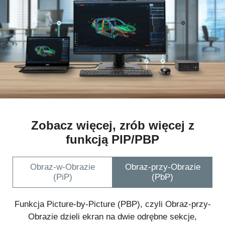
Zobacz więcej, zrób więcej z
funkcją PIP/PBP
Obraz-w-Obrazie
Obraz-przy-Obrazie
(PiP)
(PbP)
Funkcja Picture-in-Picture (PIP), czyli Obraz-w-
Obrazie pozwala na nałożenie mniejszego okna z