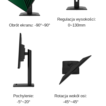
Regulacja wysokości:
Obrót ekranu:
-90°~90°
0~130mm
Pochylenie:
Rotacja wokół osi:
-5°~20°
-45°~45°