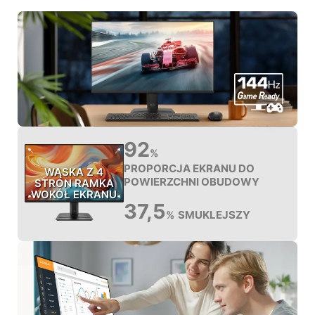
92
%
PROPORCJA EKRANU DO
WĄSKA Z 4
POWIERZCHNI OBUDOWY
STRON RAMKA
WOKÓŁ EKRANU
37,5
SMUKLEJSZY
%