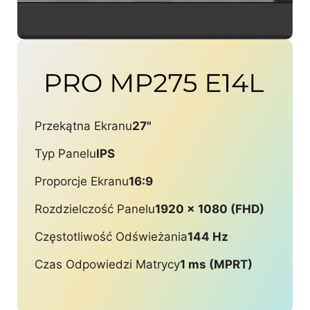
Przekątna Ekranu
27"
Typ Panelu
IPS
Proporcje Ekranu
16:9
Rozdzielczość Panelu
1920 x 1080 (FHD)
Częstotliwość Odświeżania
144 Hz
Czas Odpowiedzi Matrycy
1 ms (MPRT)