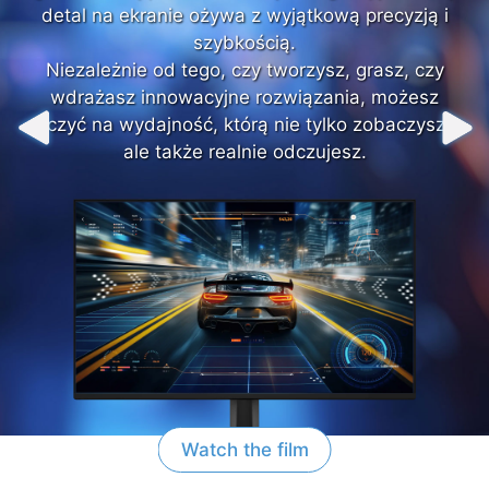
detal na ekranie ożywa z wyjątkową precyzją i
detal na ekranie ożywa z wyjątkową precyzją i
szybkością.
szybkością.
Niezależnie od tego, czy tworzysz, grasz, czy
Niezależnie od tego, czy tworzysz, grasz, czy
wdrażasz innowacyjne rozwiązania, możesz
wdrażasz innowacyjne rozwiązania, możesz
liczyć na wydajność, którą nie tylko zobaczysz,
liczyć na wydajność, którą nie tylko zobaczysz,
ale także realnie odczujesz.
ale także realnie odczujesz.
Watch the film