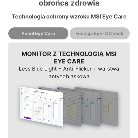
obrońca zdrowia
Technologia ochrony wzroku MSI Eye Care
Panel Eye Care
Funkcja Eye-Q Check
MONITOR Z TECHNOLOGIĄ MSI
EYE CARE
Less Blue Light + Anti-Flicker + warstwa
antyodblaskowa
SIATKA AMSLERA
ASTYGMATYZM
KOREKTA POSTAWY
MSI zaleca 20-minutowy odpoczynek, jeśli
Aby przeprowadzić test, zakryj lewe oko
MSI zaleca, abyś siedział prosto i ustawił
jakiekolwiek linie siatki wydają Ci się faliste,
lewą ręką i przyjrzyj się uważnie obrazowi, a