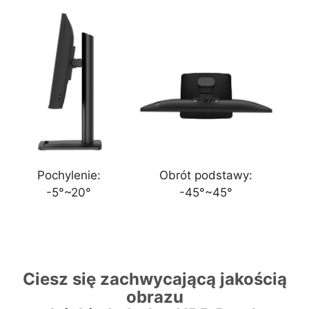
Pochylenie:
Obrót podstawy:
-5°~20°
-45°~45°
Ciesz się zachwycającą jakością
obrazu