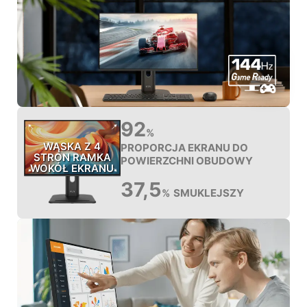
92
%
WĄSKA Z 4
PROPORCJA EKRANU DO
STRON RAMKA
POWIERZCHNI OBUDOWY
WOKÓŁ EKRANU
37,5
SMUKLEJSZY
%