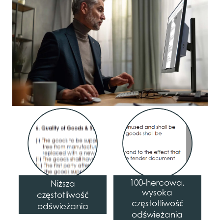
100-hercowa,
Niższa
wysoka
częstotliwość
częstotliwość
odświeżania
odświeżania