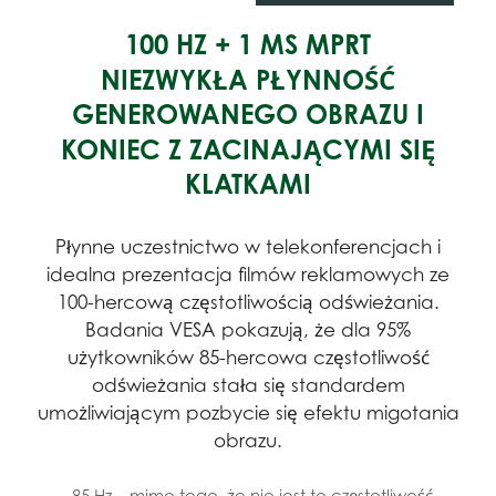
100 HZ + 1 MS MPRT
NIEZWYKŁA PŁYNNOŚĆ
GENEROWANEGO OBRAZU I
KONIEC Z ZACINAJĄCYMI SIĘ
KLATKAMI
Płynne uczestnictwo w telekonferencjach i
idealna prezentacja filmów reklamowych ze
100-hercową częstotliwością odświeżania.
Badania VESA pokazują, że dla 95%
użytkowników 85-hercowa częstotliwość
odświeżania stała się standardem
umożliwiającym pozbycie się efektu migotania
obrazu.
„85 Hz – mimo tego, że nie jest to częstotliwość