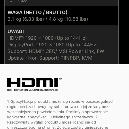
WAGA (NETTO / BRUTTO)
3.1 kg (6.83 lbs) / 4.8 kg (10.58 lbs)
UWAGI
HDMI™: 1920 x 1080 (Up to 144Hz)
DisplayPort: 1920 x 1080 (Up to 144Hz)
Support: HDMI™ CEC/ MSI Power Link, FW
Update ; Non Support: PIP/PBP, KVM
1. Specyfikacja produktu może się różnić w poszczególnych
regionach i zachowujemy sobie prawo do jej zmiany bez
wcześniejszego powiadomienia. Prosimy o sprawdzenie
konkretnej specyfikacji u lokalnego sprzedawcy. 2.
Rzeczywisty wygląd produktu może różnić się od
umieszczonego na stronie. Zdjęcia zostały umieszczone