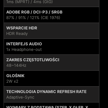
1ms (MPRT) / 4ms (GtG)
ADOBE RGB / DCI-P3 / SRGB
87% / 91% / 121% (CIE 1976)
WSPARCIE HDR
HDR Ready
INTERFEJS AUDIO
1x Headphone-out
ZAKRES CZĘSTOTLIWOŚCI
48~144Hz
GŁOŚNIK
2W x2
TECHNOLOGIA DYNAMIC REFRESH RATE
Adaptive-Sync
WYMIARY Z PODSTAWĄ (SZER. X GŁĘB. X