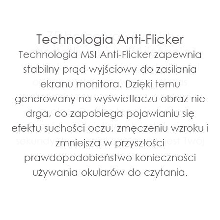
75-hercowa, wysoka
Technologia Anti-Flicker
częstotliwość odświeżania
Technologia MSI Anti-Flicker zapewnia
Wyświetlacz o wysokiej częstotliwości
stabilny prąd wyjściowy do zasilania
odświeżania zapewnia podczas
ekranu monitora. Dzięki temu
oglądania znacznie lepsze wrażenia
generowany na wyświetlaczu obraz nie
wizualne. Oprócz tego, im więcej
drga, co zapobiega pojawianiu się
obrazów wyświetlanych jest w ciągu
efektu suchości oczu, zmęczeniu wzroku i
sekundy, tym mniej obciążany jest Twój
zmniejsza w przyszłości
wzrok.
prawdopodobieństwo konieczności
używania okularów do czytania.