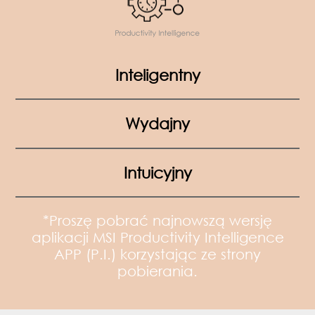
Inteligentny
Wydajny
Intuicyjny
*Proszę pobrać najnowszą wersję
aplikacji MSI Productivity Intelligence
APP (P.I.) korzystając ze strony
pobierania.