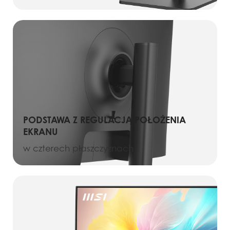
PODSTAWA Z REGULACJĄ POŁOŻENIA
EKRANU
w czterech płaszczyznach