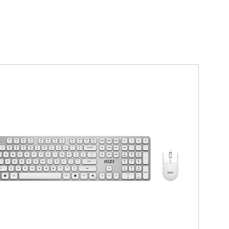
Filter
{{thistitle1[key] || title[key]}}
{{item}}
Clear All