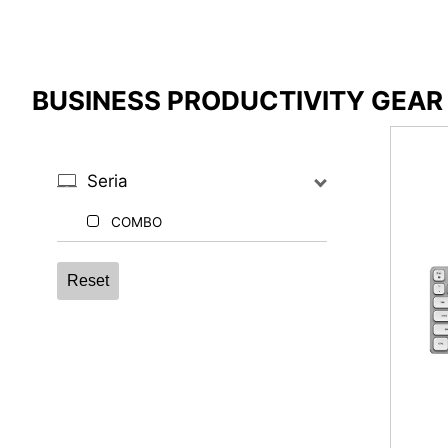
Compare Result
BUSINESS PRODUCTIVITY GEAR
*
Różnice zaznaczono na czerwono
Seria
COMBO
{{feature}}
Reset