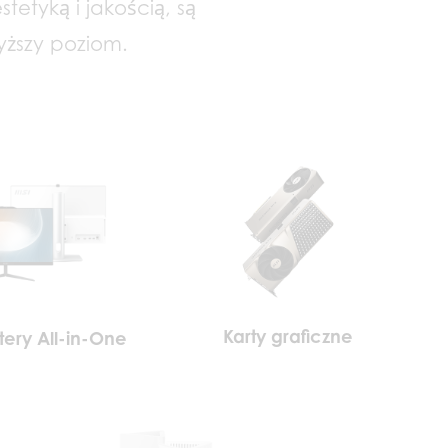
etyką i jakością, są
ższy poziom.
Karty graficzne
ery All-in-One