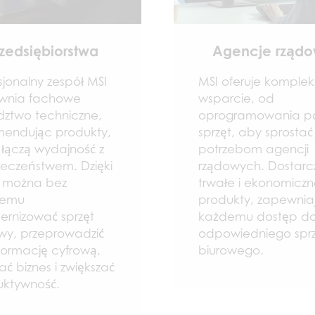
rzedsiębiorstwa
Agencje rząd
sjonalny zespół MSI
MSI oferuje komple
wnia fachowe
wsparcie, od
ztwo techniczne,
oprogramowania p
mendując produkty,
sprzęt, aby sprostać
 łączą wydajność z
potrzebom agencji
eczeństwem. Dzięki
rządowych. Dostar
 można bez
trwałe i ekonomicz
lemu
produkty, zapewnia
rnizować sprzęt
każdemu dostęp d
wy, przeprowadzić
odpowiedniego spr
formację cyfrową,
biurowego.
jać biznes i zwiększać
uktywność.