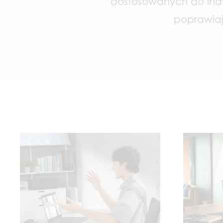
dostosowanych do indy
poprawiają