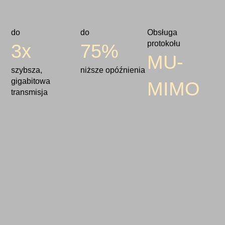
do
do
Obsługa
protokołu
3x
75%
MU-
szybsza,
niższe opóźnienia
gigabitowa
MIMO
transmisja