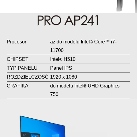
Procesor
aż do modelu Intel
Core™ i7-
®
11700
CHIPSET
Intel
H510
®
TYP PANELU
Panel IPS
ROZDZIELCZOŚĆ
1920 x 1080
GRAFIKA
do modelu Intel
UHD Graphics
®
750