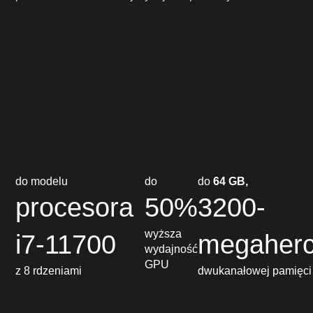
do modelu
do
do
64 GB,
procesora
50%
3200-
wyższa
i7-11700
megaherc
wydajność
GPU
z 8 rdzeniami
dwukanałowej pamięci