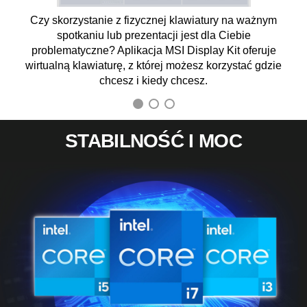
ządek
Czy skorzystanie z fizycznej klawiatury na ważnym
Stwó
j.
spotkaniu lub prezentacji jest dla Ciebie
kolo
problematyczne? Aplikacja MSI Display Kit oferuje
pom
wirtualną klawiaturę, z której możesz korzystać gdzie
t
chcesz i kiedy chcesz.
STABILNOŚĆ I MOC