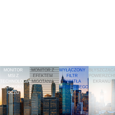
MONITOR
MONITOR Z
WYŁĄCZONY
BŁYSZCZĄC
MSI Z
EFEKTEM
FILTR
POWIERZCH
TECHNOLOGIĄ
MIGOTANIA
ŚWIATŁA
EKRANU
OCHRONY
NIEBIESKIEGO
OCZU